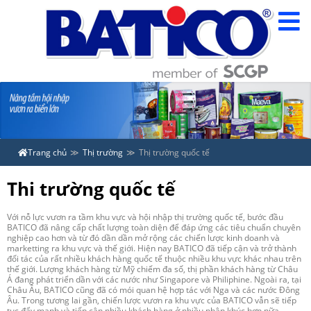
Trang chủ
Thị trường
Thị trường quốc tế
Thi trường quốc tế
Với nỗ lực vươn ra tầm khu vực và hội nhập thị trường quốc tế, bước đầu
BATICO đã nâng cấp chất lượng toàn diện để đáp ứng các tiêu chuẩn chuyên
nghiệp cao hơn và từ đó dần dần mở rộng các chiến lược kinh doanh và
marketting ra khu vực và thế giới. Hiện nay BATICO đã tiếp cận và trở thành
đối tác của rất nhiều khách hàng quốc tế thuộc nhiều khu vực khác nhau trên
thế giới. Lượng khách hàng từ Mỹ chiếm đa số, thị phần khách hàng từ Châu
Á đang phát triển dần với các nước như Singapore và Philiphine. Ngoài ra, tại
Châu Âu, BATICO cũng đã có mói quan hệ hợp tác với Nga và các nước Đông
Âu. Trong tương lai gần, chiến lược vươn ra khu vực của BATICO vẫn sẽ tiếp
tục đẩy mạnh và tiếp cận nhiều khách hàng ở nhiều phân khúc hơn nữa