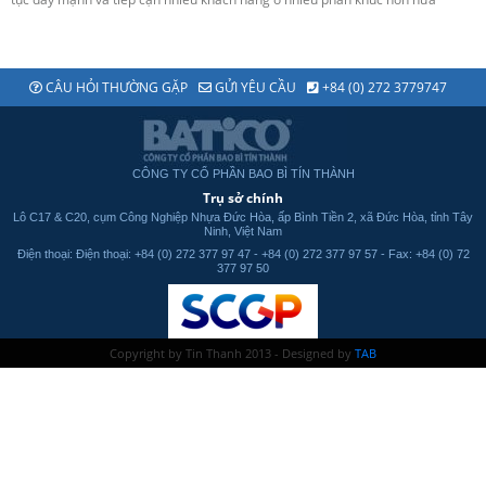
CÂU HỎI THƯỜNG GẶP
GỬI YÊU CẦU
+84 (0) 272 3779747
CÔNG TY CỔ PHẦN BAO BÌ TÍN THÀNH
Trụ sở chính
Lô C17 & C20, cụm Công Nghiệp Nhựa Đức Hòa, ấp Bình Tiền 2, xã Đức Hòa, tỉnh Tây
Ninh, Việt Nam
Điện thoại: Điện thoại: +84 (0) 272 377 97 47 - +84 (0) 272 377 97 57 - Fax: +84 (0) 72
377 97 50
Copyright by Tin Thanh 2013 - Designed by
TAB